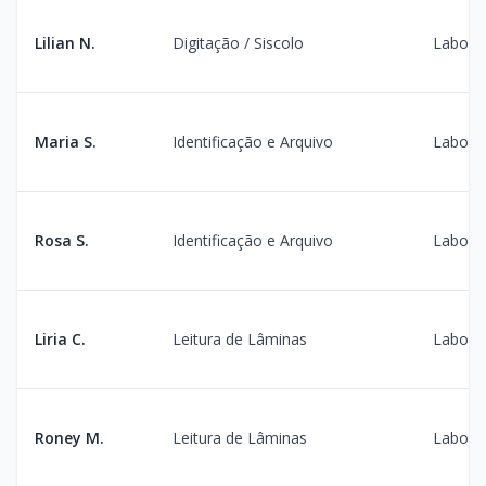
Lilian N.
Digitação / Siscolo
Laborat
Maria S.
Identificação e Arquivo
Laborat
Rosa S.
Identificação e Arquivo
Laborat
Liria C.
Leitura de Lâminas
Laborat
Roney M.
Leitura de Lâminas
Laborat