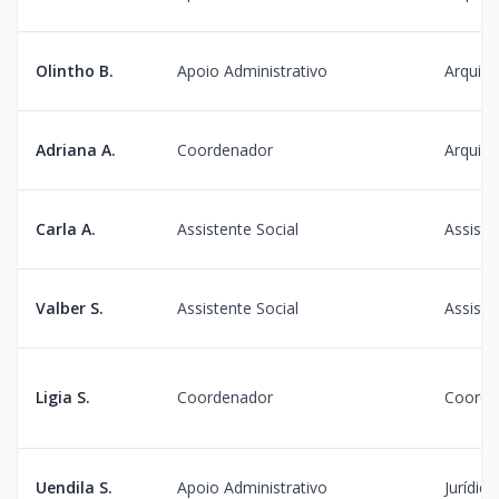
Olintho B.
Apoio Administrativo
Arquiv
Adriana A.
Coordenador
Arquiv
Carla A.
Assistente Social
Assiste
Valber S.
Assistente Social
Assiste
Ligia S.
Coordenador
Coorden
Uendila S.
Apoio Administrativo
Jurídico