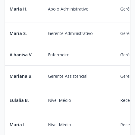
Maria H.
Apoio Administrativo
Gerênci
Maria S.
Gerente Administrativo
Gerênci
Albanisa V.
Enfermeiro
Gerênc
Mariana B.
Gerente Assistencial
Gerente
Eulalia B.
Nível Médio
Recepç
Maria L.
Nível Médio
Recepç