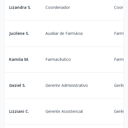
Lizandra S.
Coordenador
Coorde
Jucilene S.
Auxiliar de Farmácia
Farmác
Kamila M.
Farmacêutico
Farmác
Geziel S.
Gerente Administrativo
Gerênc
Lizziani C.
Gerente Assistencial
Gerênc