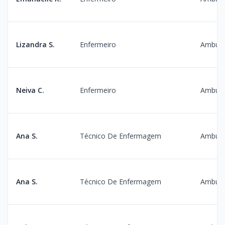
Lizandra S.
Enfermeiro
Ambula
Neiva C.
Enfermeiro
Ambula
Ana S.
Técnico De Enfermagem
Ambula
Ana S.
Técnico De Enfermagem
Ambula