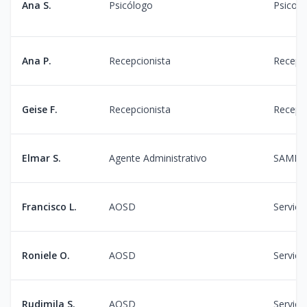
Ana S.
Psicólogo
Psicolo
Ana P.
Recepcionista
Recepç
Geise F.
Recepcionista
Recepç
Elmar S.
Agente Administrativo
SAME
Francisco L.
AOSD
Serviço
Roniele O.
AOSD
Serviço
Rudimila S.
AOSD
Serviço