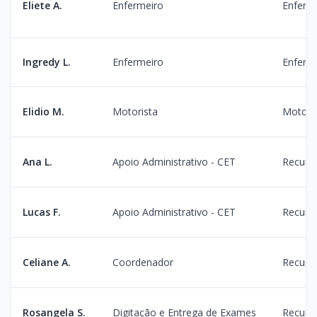
Eliete A.
Enfermeiro
Enferme
Ingredy L.
Enfermeiro
Enferm
Elidio M.
Motorista
Motori
Ana L.
Apoio Administrativo - CET
Recurs
Lucas F.
Apoio Administrativo - CET
Recurs
Celiane A.
Coordenador
Recurs
Rosangela S.
Digitação e Entrega de Exames
Recurs