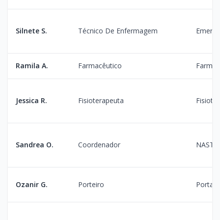
Silnete S.
Técnico De Enfermagem
Emergê
Ramila A.
Farmacêutico
Farmac
Jessica R.
Fisioterapeuta
Fisiote
Sandrea O.
Coordenador
NAST
Ozanir G.
Porteiro
Portari