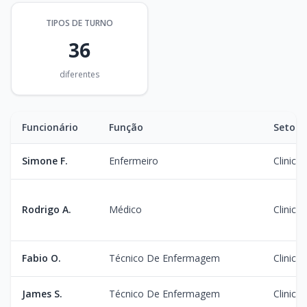
TIPOS DE TURNO
36
diferentes
Funcionário
Função
Setor
Simone F.
Enfermeiro
Clinica
Rodrigo A.
Médico
Clinica
Fabio O.
Técnico De Enfermagem
Clinica
James S.
Técnico De Enfermagem
Clinica