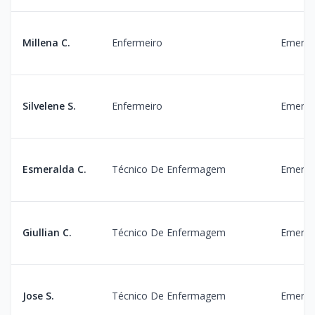
Millena C.
Enfermeiro
Emergê
Silvelene S.
Enfermeiro
Emergê
Esmeralda C.
Técnico De Enfermagem
Emergê
Giullian C.
Técnico De Enfermagem
Emergê
Jose S.
Técnico De Enfermagem
Emergê