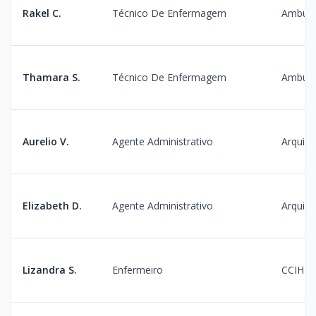
Rakel C.
Técnico De Enfermagem
Ambula
Thamara S.
Técnico De Enfermagem
Ambula
Aurelio V.
Agente Administrativo
Arquivo
Elizabeth D.
Agente Administrativo
Arquivo
Lizandra S.
Enfermeiro
CCIH