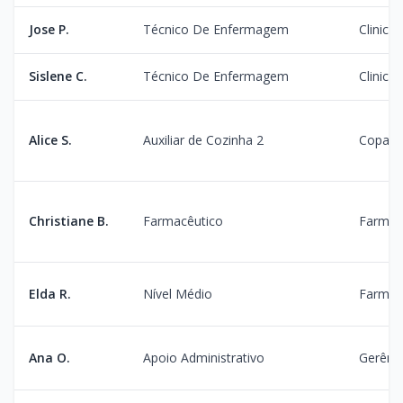
Jose P.
Técnico De Enfermagem
Clinica
Sislene C.
Técnico De Enfermagem
Clinica
Alice S.
Auxiliar de Cozinha 2
Copa
Christiane B.
Farmacêutico
Farmác
Elda R.
Nível Médio
Farmác
Ana O.
Apoio Administrativo
Gerênci