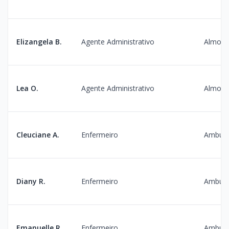
Elizangela B.
Agente Administrativo
Almoxa
Lea O.
Agente Administrativo
Almoxa
Cleuciane A.
Enfermeiro
Ambula
Diany R.
Enfermeiro
Ambula
Emanuelle R.
Enfermeiro
Ambula