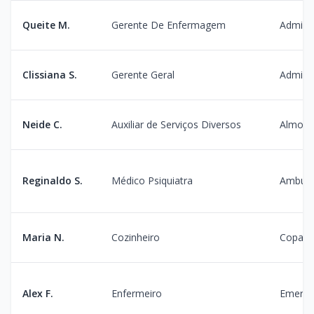
Queite M.
Gerente De Enfermagem
Admini
Clissiana S.
Gerente Geral
Admini
Neide C.
Auxiliar de Serviços Diversos
Almoxa
Reginaldo S.
Médico Psiquiatra
Ambula
Maria N.
Cozinheiro
Copa
Alex F.
Enfermeiro
Emergê