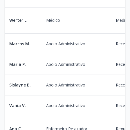
Werter L.
Médico
Médico
Marcos M.
Apoio Administrativo
Recepç
Maria P.
Apoio Administrativo
Recepç
Sislayne B.
Apoio Administrativo
Recepç
Vania V.
Apoio Administrativo
Recepç
Ana C.
Enfermeiro Regulador
Regula