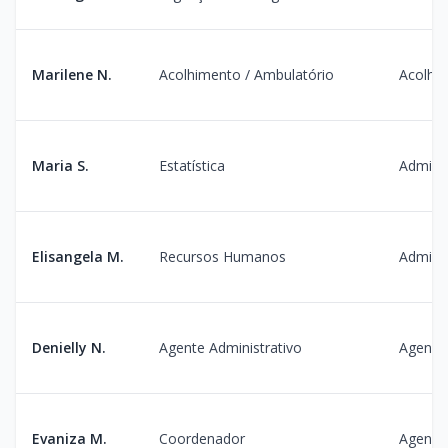
Marilene N.
Acolhimento / Ambulatório
Acolhi
Maria S.
Estatística
Admini
Elisangela M.
Recursos Humanos
Admini
Denielly N.
Agente Administrativo
Agenda
Evaniza M.
Coordenador
Agenda