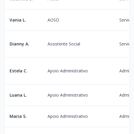
Vania L.
AOSD
Serviço
Dianny A.
Assistente Social
Serviço
Estela C.
Apoio Administrativo
Admini
Luana L.
Apoio Administrativo
Admini
Maria S.
Apoio Administrativo
Admini