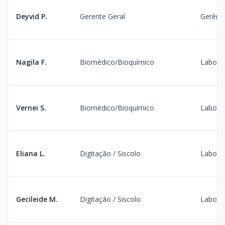
Deyvid P.
Gerente Geral
Gerênc
Nagila F.
Biomédico/Bioquímico
Laborat
Vernei S.
Biomédico/Bioquímico
Laborat
Eliana L.
Digitação / Siscolo
Laborat
Gecileide M.
Digitação / Siscolo
Laborat