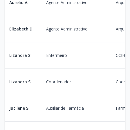
Aurelio V.
Agente Administrativo
Arquivo
Elizabeth D.
Agente Administrativo
Arquivo
Lizandra S.
Enfermeiro
CCIH
Lizandra S.
Coordenador
Coorde
Jucilene S.
Auxiliar de Farmácia
Farmác