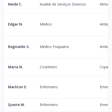
Neide C.
Auxiliar de Serviços Diversos
Almoxa
Edgar N.
Médico
Ambula
Reginaldo S.
Médico Psiquiatra
Ambula
Maria N.
Cozinheiro
Copa
Marliton E.
Enfermeiro
Emergê
Queite M.
Enfermeiro
Emergê