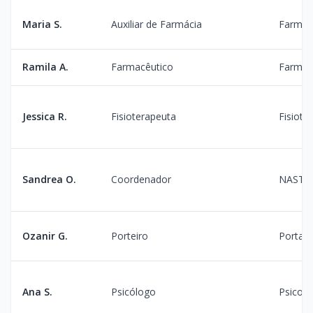
Maria S.
Auxiliar de Farmácia
Farmac
Ramila A.
Farmacêutico
Farmac
Jessica R.
Fisioterapeuta
Fisiote
Sandrea O.
Coordenador
NAST
Ozanir G.
Porteiro
Portari
Ana S.
Psicólogo
Psicolo