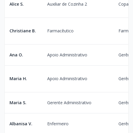
Alice S.
Auxiliar de Cozinha 2
Copa
Christiane B.
Farmacêutico
Farmác
Ana O.
Apoio Administrativo
Gerênci
Maria H.
Apoio Administrativo
Gerênci
Maria S.
Gerente Administrativo
Gerênci
Albanisa V.
Enfermeiro
Gerênc