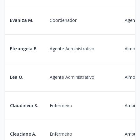
Evaniza M.
Coordenador
Agenda
Elizangela B.
Agente Administrativo
Almoxa
Lea O.
Agente Administrativo
Almoxa
Claudineia S.
Enfermeiro
Ambula
Cleuciane A.
Enfermeiro
Ambula