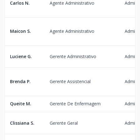
Carlos N.
Agente Administrativo
Admini
Maicon S.
Agente Administrativo
Admini
Luciene G.
Gerente Administrativo
Admini
Brenda P.
Gerente Assistencial
Admini
Queite M.
Gerente De Enfermagem
Admini
Clissiana S.
Gerente Geral
Admini