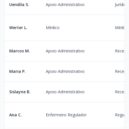
Uendila S.
Apoio Administrativo
Jurídico
Werter L.
Médico
Médico
Marcos M.
Apoio Administrativo
Recepç
Maria P.
Apoio Administrativo
Recepç
Sislayne B.
Apoio Administrativo
Recepç
Ana C.
Enfermeiro Regulador
Regula