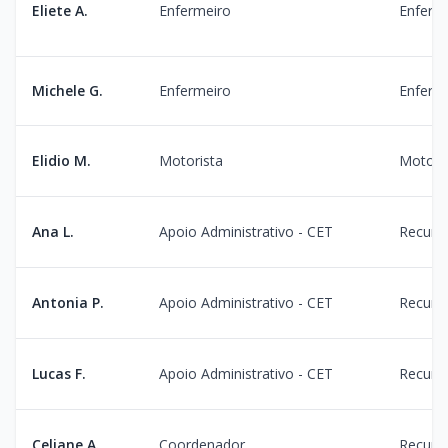
Eliete A.
Enfermeiro
Enferme
Michele G.
Enfermeiro
Enferm
Elidio M.
Motorista
Motori
Ana L.
Apoio Administrativo - CET
Recurs
Antonia P.
Apoio Administrativo - CET
Recurs
Lucas F.
Apoio Administrativo - CET
Recurs
Celiane A.
Coordenador
Recurs