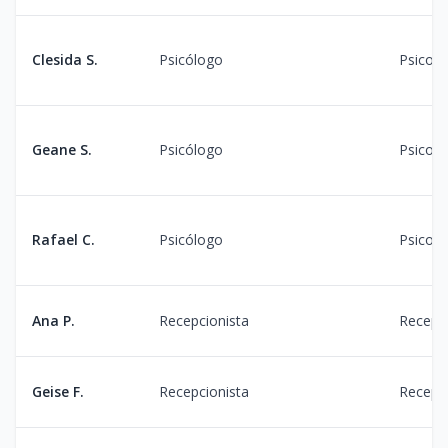
Clesida S.
Psicólogo
Psicolo
Geane S.
Psicólogo
Psicolo
Rafael C.
Psicólogo
Psicolo
Ana P.
Recepcionista
Recepç
Geise F.
Recepcionista
Recepç