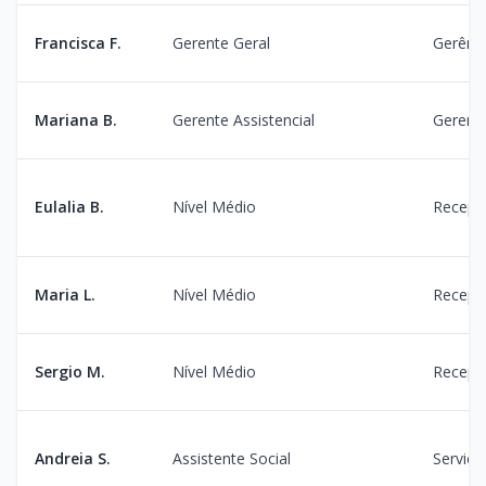
Francisca F.
Gerente Geral
Gerênci
Mariana B.
Gerente Assistencial
Gerente
Eulalia B.
Nível Médio
Recepç
Maria L.
Nível Médio
Recepç
Sergio M.
Nível Médio
Recepç
Andreia S.
Assistente Social
Serviço