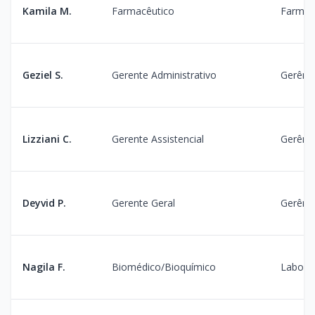
Kamila M.
Farmacêutico
Farmác
Geziel S.
Gerente Administrativo
Gerênc
Lizziani C.
Gerente Assistencial
Gerênc
Deyvid P.
Gerente Geral
Gerênc
Nagila F.
Biomédico/Bioquímico
Laborat