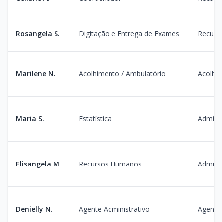
Rosangela S.
Digitação e Entrega de Exames
Recurs
Marilene N.
Acolhimento / Ambulatório
Acolhi
Maria S.
Estatística
Admini
Elisangela M.
Recursos Humanos
Admini
Denielly N.
Agente Administrativo
Agenda