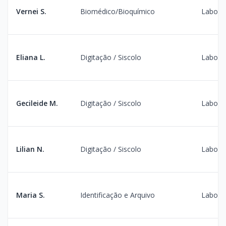
Vernei S.
Biomédico/Bioquímico
Laborat
Eliana L.
Digitação / Siscolo
Laborat
Gecileide M.
Digitação / Siscolo
Laborat
Lilian N.
Digitação / Siscolo
Laborat
Maria S.
Identificação e Arquivo
Laborat