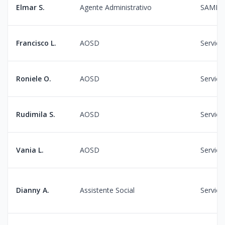
Elmar S.
Agente Administrativo
SAME
Francisco L.
AOSD
Serviço
Roniele O.
AOSD
Serviço
Rudimila S.
AOSD
Serviço
Vania L.
AOSD
Serviço
Dianny A.
Assistente Social
Serviço