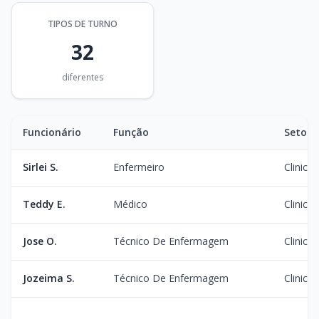
TIPOS DE TURNO
32
diferentes
Funcionário
Função
Setor
Sirlei S.
Enfermeiro
Clinica
Teddy E.
Médico
Clinica
Jose O.
Técnico De Enfermagem
Clinica
Jozeima S.
Técnico De Enfermagem
Clinica