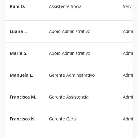
Rani O.
Assistente Social
Serviço
Luana L.
Apoio Administrativo
Admini
Maria S.
Apoio Administrativo
Admini
Manuela L.
Gerente Administrativo
Admini
Francisca M.
Gerente Assistencial
Admini
Francisco N.
Gerente Geral
Admini