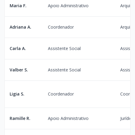
Maria F.
Apoio Administrativo
Arquiv
Adriana A.
Coordenador
Arquiv
Carla A.
Assistente Social
Assiste
Valber S.
Assistente Social
Assiste
Ligia S.
Coordenador
Coorden
Ramille R.
Apoio Administrativo
Jurídico