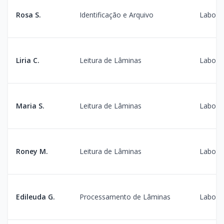
Rosa S.
Identificação e Arquivo
Laborat
Liria C.
Leitura de Lâminas
Laborat
Maria S.
Leitura de Lâminas
Laborat
Roney M.
Leitura de Lâminas
Laborat
Edileuda G.
Processamento de Lâminas
Laborat