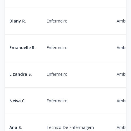
Diany R.
Enfermeiro
Ambula
Emanuelle R.
Enfermeiro
Ambula
Lizandra S.
Enfermeiro
Ambula
Neiva C.
Enfermeiro
Ambula
Ana S.
Técnico De Enfermagem
Ambula