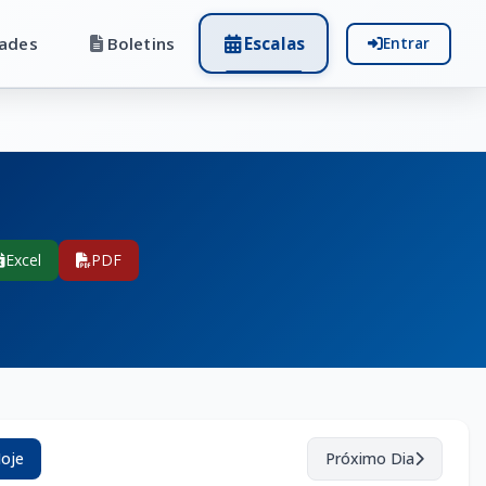
ades
Boletins
Escalas
Entrar
Excel
PDF
oje
Próximo Dia