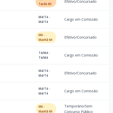
Efetivo/Concursado
Tarde 6h
M4/T4 -
Cargo em Comissão
M4/T4
M6 -
Efetivo/Concursado
Manhã 6h
T4/M4 -
Cargo em Comissão
T4/M4
M4/T4 -
Efetivo/Concursado
M4/T4
M4/T4 -
Cargo em Comissão
M4/T4
Temporário/Sem
M6 -
Manhã 6h
Concurso Público