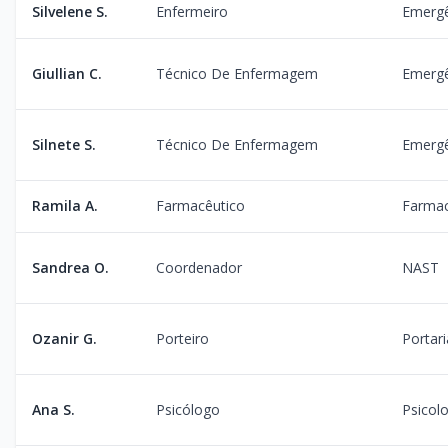
Silvelene S.
Enfermeiro
Emergê
Giullian C.
Técnico De Enfermagem
Emergê
Silnete S.
Técnico De Enfermagem
Emergê
Ramila A.
Farmacêutico
Farmac
Sandrea O.
Coordenador
NAST
Ozanir G.
Porteiro
Portari
Ana S.
Psicólogo
Psicol