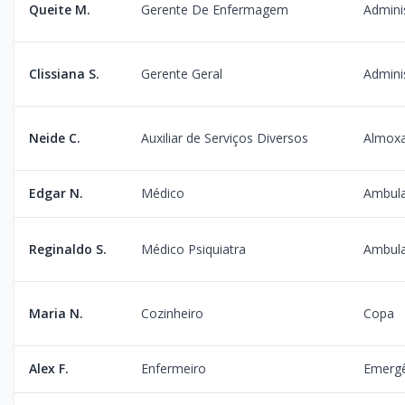
Queite M.
Gerente De Enfermagem
Admini
Clissiana S.
Gerente Geral
Admini
Neide C.
Auxiliar de Serviços Diversos
Almoxa
Edgar N.
Médico
Ambula
Reginaldo S.
Médico Psiquiatra
Ambula
Maria N.
Cozinheiro
Copa
Alex F.
Enfermeiro
Emergê