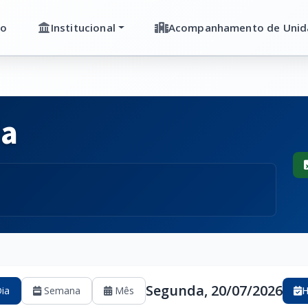
io
Institucional
Acompanhamento de Unid
ia
Segunda, 20/07/2026
ia
Semana
Mês
H