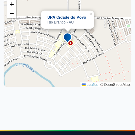
+
−
×
UPA Cidade do Povo
Rio Branco - AC
Leaflet
|
© OpenStreetMap